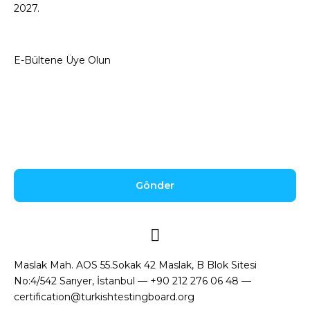
2027.
E-Bültene Üye Olun
Aydınlatma Metnini
okudum, onaylıyorum.
Maslak Mah. AOS 55.Sokak 42 Maslak, B Blok Sitesi
No:4/542 Sarıyer, İstanbul — +90 212 276 06 48 —
certification@turkishtestingboard.org