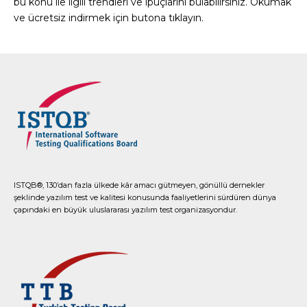
bu konu ile ilgili trendleri ve ipuçlarını bulabilirsiniz. Okumak
ve ücretsiz indirmek için butona tıklayın.
ISTQB®, 130’dan fazla ülkede kâr amacı gütmeyen, gönüllü dernekler
şeklinde yazılım test ve kalitesi konusunda faaliyetlerini sürdüren dünya
çapındaki en büyük uluslararası yazılım test organizasyondur.