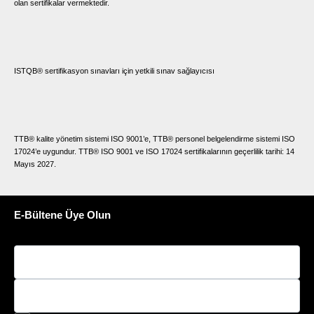
olan sertifikalar vermektedir.
ISTQB® sertifikasyon sınavları için yetkili sınav sağlayıcısı
TTB® kalite yönetim sistemi ISO 9001’e, TTB® personel belgelendirme sistemi ISO
17024’e uygundur. TTB® ISO 9001 ve ISO 17024 sertifikalarının geçerlilik tarihi: 14
Mayıs 2027.
E-Bültene Üye Olun