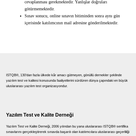
cevaplanması gerekmektedir. Yanlışlar doğruları
götürmemektedir.
Sınav sonucu, online sınavın bitiminden sonra aynı gün
içerisinde katılımcının mail adresine gönderilmektedir.
ISTQB®, 130’dan fazla ülkede kâr amacı gütmeyen, gönüllü dernekler şeklinde
yazılım test ve kalitesi konusunda faaliyetlerini sürdüren dünya çapındaki en büyük
uluslararası yazılım test organizasyondur.
Yazılım Test ve Kalite Derneği
Yazılım Test ve Kalite Derneği, 2006 yılından bu yana uluslararası ISTQB® sertifika
sınavlarını gerçekleştirerek sınavda başarılı olan katılımcılara uluslararası geçerliliği