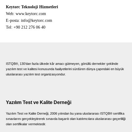
Keytorc Teknoloji Hizmetleri
Web:
www.keytorc.com
E-posta:
info@keytorc.com
Tel: +90 212 276 06 40
ISTQB®, 130’dan fazla ülkede kâr amacı gütmeyen, gönüllü dernekler şeklinde
yazılım test ve kalitesi konusunda faaliyetlerini sürdüren dünya çapındaki en büyük
uluslararası yazılım test organizasyondur.
Yazılım Test ve Kalite Derneği
Yazılım Test ve Kalite Derneği, 2006 yılından bu yana uluslararası ISTQB® sertifika
sınavlarını gerçekleştirerek sınavda başarılı olan katılımcılara uluslararası geçerliliği
olan sertifikalar vermektedir.