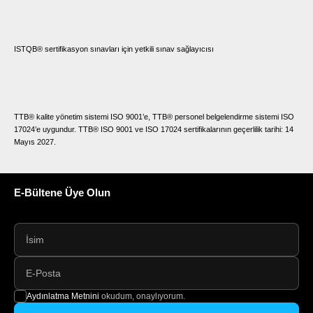
ISTQB® sertifikasyon sınavları için yetkili sınav sağlayıcısı
TTB® kalite yönetim sistemi ISO 9001’e, TTB® personel belgelendirme sistemi ISO
17024’e uygundur. TTB® ISO 9001 ve ISO 17024 sertifikalarının geçerlilik tarihi: 14
Mayıs 2027.
E-Bültene Üye Olun
Aydınlatma Metnini
okudum, onaylıyorum.