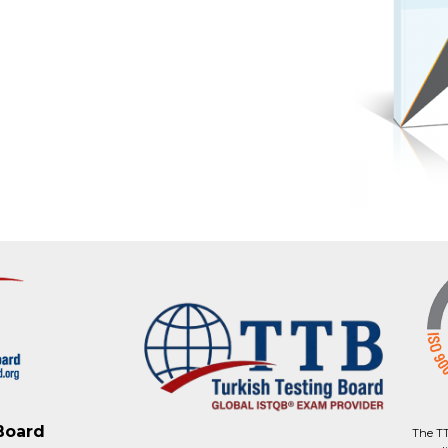
Board
The TT