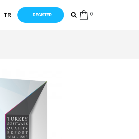
0
TR
REGISTER