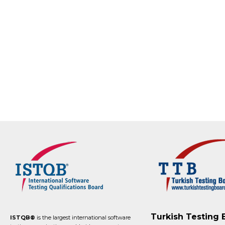
Turkish Testing 
ISTQB®
is the largest international software